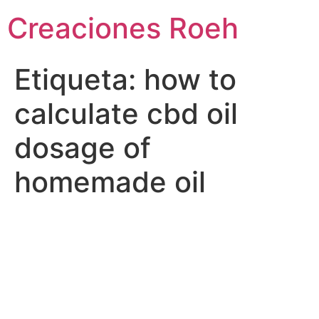
Ir
Creaciones Roeh
al
contenido
Etiqueta:
how to
calculate cbd oil
dosage of
homemade oil