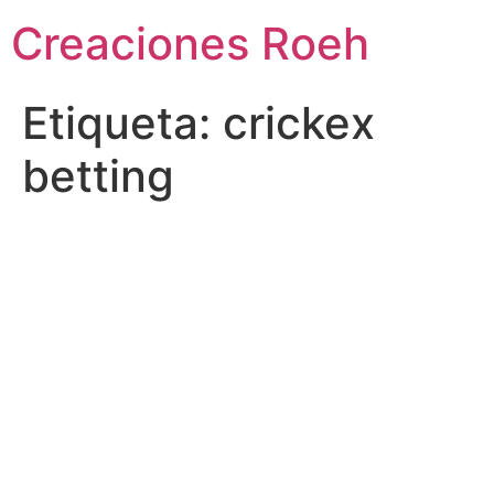
Ir
Creaciones Roeh
al
contenido
Etiqueta:
crickex
betting