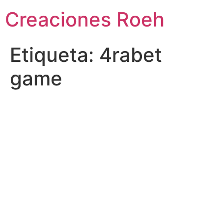
Ir
Creaciones Roeh
al
contenido
Etiqueta:
4rabet
game