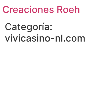
Ir
Creaciones Roeh
al
contenido
Categoría:
vivicasino-nl.com