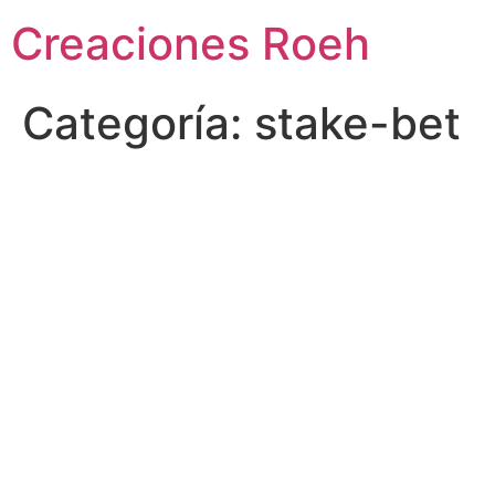
Ir
Creaciones Roeh
al
contenido
Categoría:
stake-bet