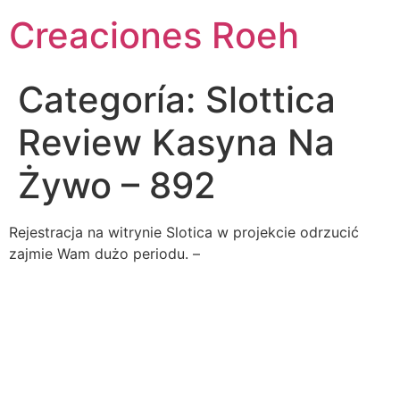
Ir
Creaciones Roeh
al
contenido
Categoría:
Slottica
Review Kasyna Na
Żywo – 892
Rejestracja na witrynie Slotica w projekcie odrzucić
zajmie Wam dużo periodu. –