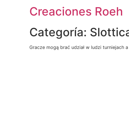
Ir
Creaciones Roeh
al
contenido
Categoría:
Slottic
Gracze mogą brać udział w ludzi turniejach a