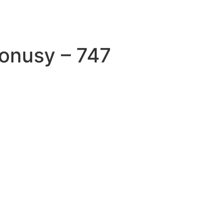
Bonusy – 747