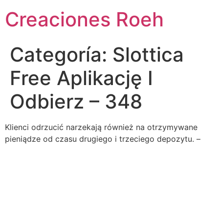
Ir
Creaciones Roeh
al
contenido
Categoría:
Slottica
Free Aplikację I
Odbierz – 348
Klienci odrzucić narzekają również na otrzymywane
pieniądze od czasu drugiego i trzeciego depozytu. –