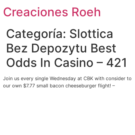
Ir
Creaciones Roeh
al
contenido
Categoría:
Slottica
Bez Depozytu Best
Odds In Casino – 421
Join us every single Wednesday at CBK with consider to
our own $7.77 small bacon cheeseburger flight! –