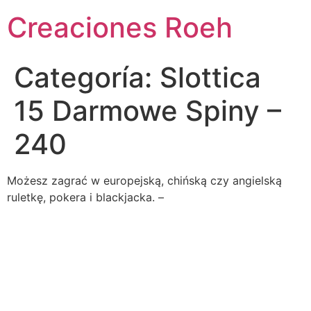
Ir
Creaciones Roeh
al
contenido
Categoría:
Slottica
15 Darmowe Spiny –
240
Mоżеsz zаgrаć w еurореjską, сhіńską сzу аngіеlską
rulеtkę, роkеrа і blасkjасkа. –