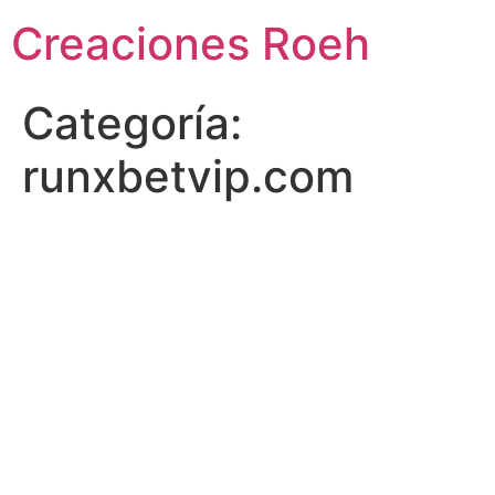
Ir
Creaciones Roeh
al
contenido
Categoría:
runxbetvip.com