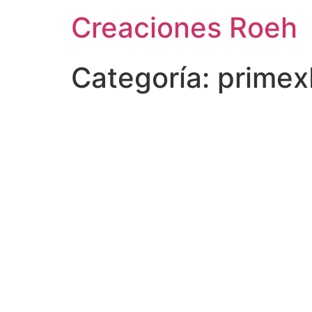
Ir
Creaciones Roeh
al
contenido
Categoría:
primex