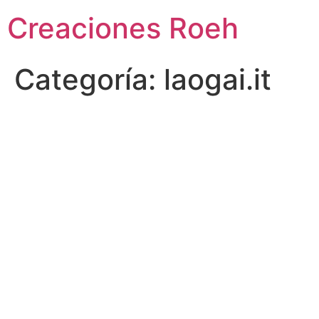
Ir
Creaciones Roeh
al
contenido
Categoría:
laogai.it