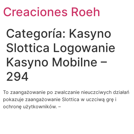
Ir
Creaciones Roeh
al
contenido
Categoría:
Kasyno
Slottica Logowanie
Kasyno Mobilne –
294
To zaangażowanie po zwalczanie nieuczciwych działań
pokazuje zaangażowanie Slottica w uczciwą grę i
ochronę użytkowników. –