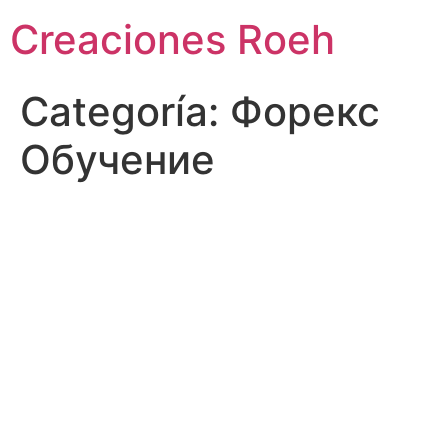
Ir
Creaciones Roeh
al
contenido
Categoría:
Форекс
Обучение