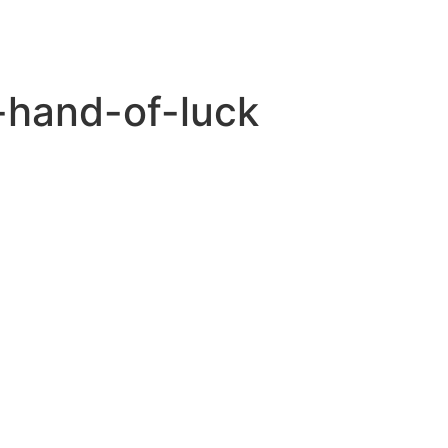
-hand-of-luck