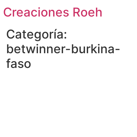
Ir
Creaciones Roeh
al
contenido
Categoría:
betwinner-burkina-
faso