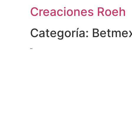
Ir
Creaciones Roeh
al
contenido
Categoría:
Betmex
–