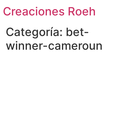
Ir
Creaciones Roeh
al
contenido
Categoría:
bet-
winner-cameroun