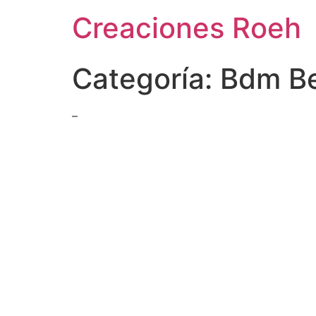
Ir
Creaciones Roeh
al
contenido
Categoría:
Bdm Be
–