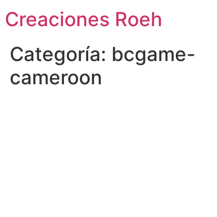
Ir
Creaciones Roeh
al
contenido
Categoría:
bcgame-
cameroon