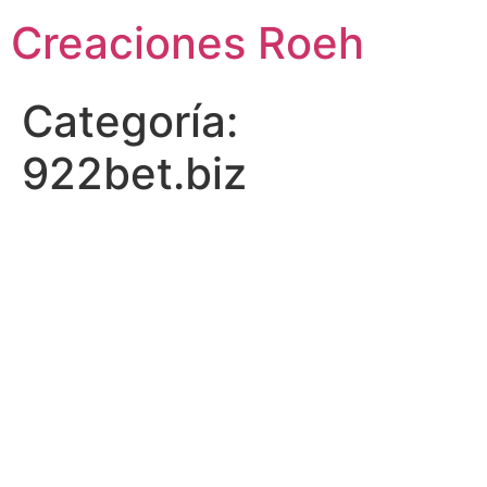
Ir
Creaciones Roeh
al
contenido
Categoría:
922bet.biz