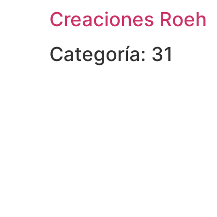
Ir
Creaciones Roeh
al
contenido
Categoría:
31