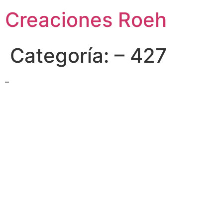
Ir
Creaciones Roeh
al
contenido
Categoría:
– 427
–