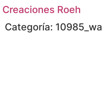
Ir
Creaciones Roeh
al
contenido
Categoría:
10985_wa