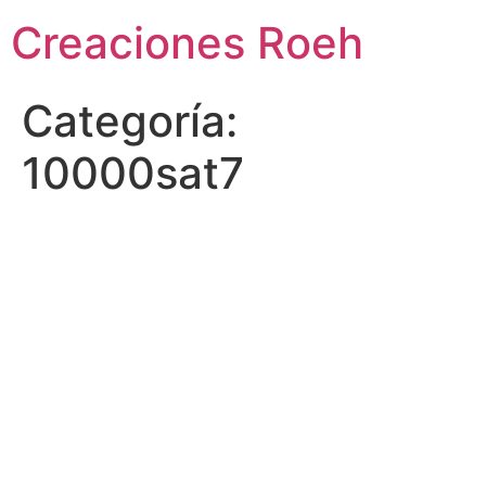
Ir
Creaciones Roeh
al
contenido
Categoría:
10000sat7