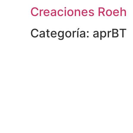
Ir
Creaciones Roeh
al
contenido
Categoría:
aprBT